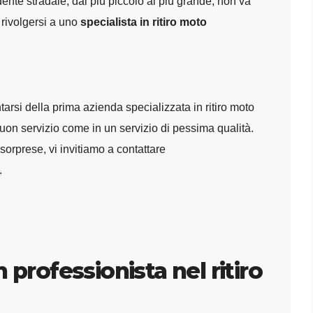
dente stradale, dal più piccolo al più grande, non va
rivolgersi a uno
specialista in ritiro moto
arsi della prima azienda specializzata in ritiro moto
buon servizio come in un servizio di pessima qualità.
sorprese, vi invitiamo a contattare
gi.
n professionista nel ritiro