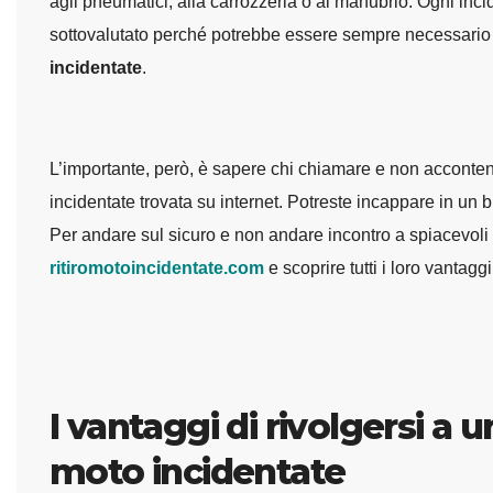
agli pneumatici, alla carrozzeria o al manubrio. Ogni inci
sottovalutato perché potrebbe essere sempre necessario 
incidentate
.
L’importante, però, è sapere chi chiamare e non accontent
incidentate trovata su internet. Potreste incappare in un 
Per andare sul sicuro e non andare incontro a spiacevoli 
ritiromotoincidentate.com
e scoprire tutti i loro vantag
I vantaggi di rivolgersi a u
moto incidentate