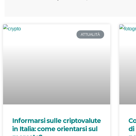
ATTUALITÀ
Informarsi sulle criptovalute
Co
in Italia: come orientarsi sul
di