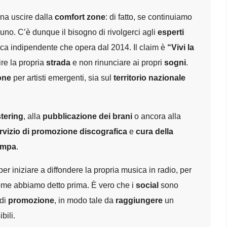
na uscire dalla
comfort zone
: di fatto, se continuiamo
no. C’è dunque il bisogno di rivolgerci agli
esperti
ica indipendente che opera dal 2014. Il claim è
“Vivi la
re la propria
strada
e non rinunciare ai propri
sogni
.
one
per artisti emergenti, sia sul
territorio nazionale
tering
, alla
pubblicazione dei brani
o ancora alla
rvizio di promozione discografica
e
cura della
tampa
.
r iniziare a diffondere la propria musica in radio, per
ome abbiamo detto prima. È vero che i
social
sono
 di
promozione
, in modo tale da
raggiungere
un
bili.