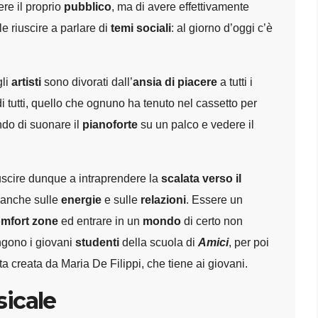
ere il proprio
pubblico
, ma di avere effettivamente
ile riuscire a parlare di
temi sociali
: al giorno d’oggi c’è
gli
artisti
sono divorati dall’
ansia di piacere
a tutti i
i tutti, quello che ognuno ha tenuto nel cassetto per
do di suonare il
pianoforte
su un palco e vedere il
uscire dunque a intraprendere la
scalata verso il
 anche sulle
energie
e sulle
relazioni
. Essere un
mfort zone
ed entrare in un
mondo
di certo non
gono i giovani
studenti
della scuola di
Amici
, per poi
a creata da Maria De Filippi, che tiene ai giovani.
sicale