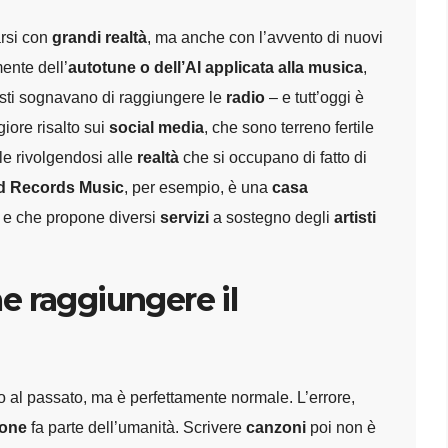
arsi con
grandi realtà
, ma anche con l’avvento di nuovi
ente dell’
autotune o dell’AI applicata alla musica
,
tisti sognavano di raggiungere le
radio
– e tutt’oggi è
iore risalto sui
social media
, che sono terreno fertile
le rivolgendosi alle
realtà
che si occupano di fatto di
d Records Music
, per esempio, è una
casa
 e che propone diversi
servizi
a sostegno degli
artisti
e raggiungere il
o al passato, ma è perfettamente normale. L’errore,
ione
fa parte dell’umanità. Scrivere
canzoni
poi non è