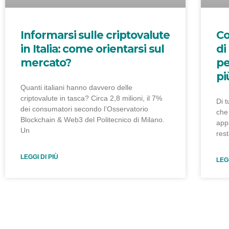
Informarsi sulle criptovalute
Co
in Italia: come orientarsi sul
di
mercato?
pe
pi
Quanti italiani hanno davvero delle
criptovalute in tasca? Circa 2,8 milioni, il 7%
Di t
dei consumatori secondo l’Osservatorio
che 
Blockchain & Web3 del Politecnico di Milano.
app
Un
rest
LEGGI DI PIÙ
LEGG