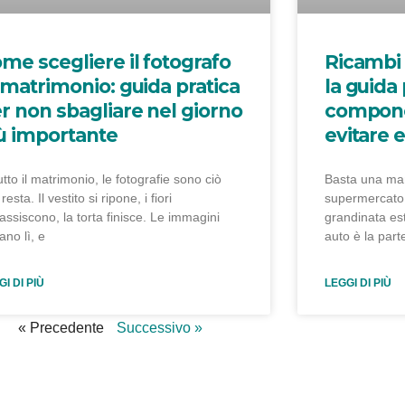
me scegliere il fotografo
Ricambi 
 matrimonio: guida pratica
la guida 
r non sbagliare nel giorno
compone
ù importante
evitare e
utto il matrimonio, le fotografie sono ciò
Basta una man
resta. Il vestito si ripone, i fiori
supermercato,
assiscono, la torta finisce. Le immagini
grandinata est
ano lì, e
auto è la part
I DI PIÙ
LEGGI DI PIÙ
« Precedente
Successivo »