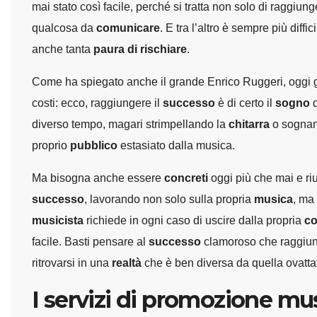
mai stato così facile, perché si tratta non solo di raggiung
qualcosa da
comunicare
. E tra l’altro è sempre più diffic
anche tanta
paura di rischiare
.
Come ha spiegato anche il grande Enrico Ruggeri, oggi 
costi: ecco, raggiungere il
successo
è di certo il
sogno
d
diverso tempo, magari strimpellando la
chitarra
o sognan
proprio
pubblico
estasiato dalla musica.
Ma bisogna anche essere
concreti
oggi più che mai e ri
successo
, lavorando non solo sulla propria
musica
, ma
musicista
richiede in ogni caso di uscire dalla propria
co
facile. Basti pensare al
successo
clamoroso che raggiun
ritrovarsi in una
realtà
che è ben diversa da quella ovattat
I servizi di promozione mu