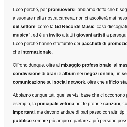
Ecco perché, per
promuoversi
, abbiamo detto che bisog
a suonare nella nostra camera, non ci ascolterà mai nessu
del settore
, come la
Gd Records Music
, casa discograf
musica”
, ed è un
invito
a tutti i
giovani artisti
a persegui
Ecco perché hanno strutturato dei
pacchetti di promozi
che
internazionale
.
Offrono dunque, oltre al
mixaggio professionale
, al
mas
condivisione
di
brani
e
album
nei
negozi online
, un
se
comunicazione
sui
social network
, oltre che
ufficio s
Abbiamo dunque tutti quei servizi base che ci occorrono pe
esempio, la
principale vetrina
per le proprie
canzoni
, c
importanti
, ma devono andare di pari passo con altri tipi
pubblico
sempre più ampio e parlare a più persone possi