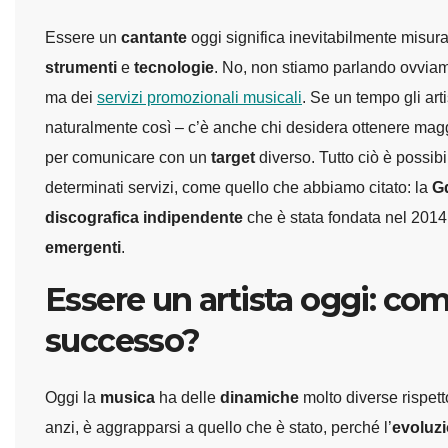
Essere un
cantante
oggi significa inevitabilmente misur
strumenti
e
tecnologie
. No, non stiamo parlando ovviam
ma dei
servizi promozionali musicali
. Se un tempo gli ar
naturalmente così – c’è anche chi desidera ottenere magg
per comunicare con un
target
diverso. Tutto ciò è possibi
determinati servizi, come quello che abbiamo citato: la
G
discografica indipendente
che è stata fondata nel 2014
emergenti
.
Essere un artista oggi: com
successo?
Oggi la
musica
ha delle
dinamiche
molto diverse rispett
anzi, è aggrapparsi a quello che è stato, perché l’
evoluz