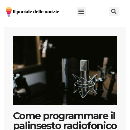
Chi Siamo
Come programmare il
palinsesto radiofonico