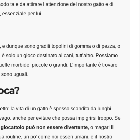
do tale da attirare l’attenzione del nostro gatto e di
 essenziale per lui.
, e dunque sono graditi topolini di gomma o di pezza, o
n è solo un gioco destinato ai cani, tutt’altro. Possiamo
uelle morbide, piccole o grandi. L’importante è trovare
i, sono uguali.
ioca?
tto: la vita di un gatto è spesso scandita da lunghi
i svago, anche per evitare che possa impigrirsi troppo. Se
l giocattolo può non essere
divertente
, o magari
il
ua routine, un po’ come noi esseri umani, e il nostro