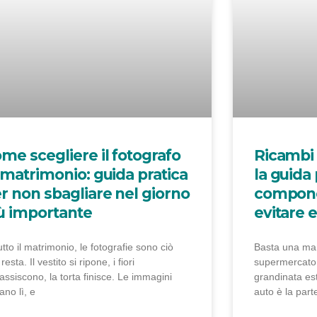
me scegliere il fotografo
Ricambi 
 matrimonio: guida pratica
la guida 
r non sbagliare nel giorno
compone
ù importante
evitare e
utto il matrimonio, le fotografie sono ciò
Basta una man
resta. Il vestito si ripone, i fiori
supermercato,
assiscono, la torta finisce. Le immagini
grandinata est
ano lì, e
auto è la part