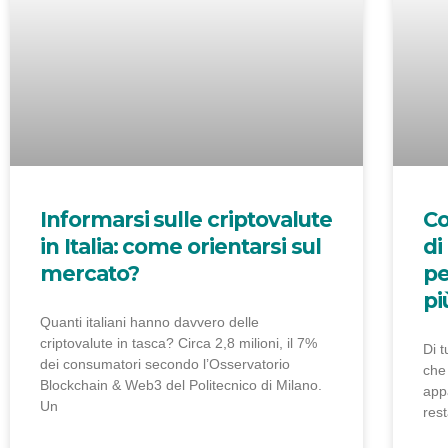
Informarsi sulle criptovalute
Co
in Italia: come orientarsi sul
di
mercato?
pe
pi
Quanti italiani hanno davvero delle
criptovalute in tasca? Circa 2,8 milioni, il 7%
Di t
dei consumatori secondo l’Osservatorio
che 
Blockchain & Web3 del Politecnico di Milano.
app
Un
rest