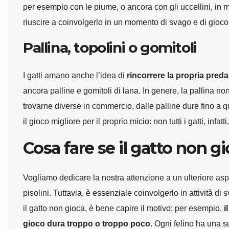
per esempio con le piume, o ancora con gli uccellini, in mo
riuscire a coinvolgerlo in un momento di svago e di gioco,
Pallina, topolini o gomitoli
I gatti amano anche l’idea di
rincorrere la propria preda
ancora palline e gomitoli di lana. In genere, la pallina no
trovarne diverse in commercio, dalle palline dure fino a q
il gioco migliore per il proprio micio: non tutti i gatti, infatt
Cosa fare se il gatto non g
Vogliamo dedicare la nostra attenzione a un ulteriore aspe
pisolini. Tuttavia, è essenziale coinvolgerlo in attività d
il gatto non gioca, è bene capire il motivo: per esempio,
i
gioco dura troppo o troppo poco
. Ogni felino ha una s