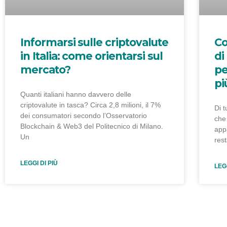
Informarsi sulle criptovalute
Co
in Italia: come orientarsi sul
di
mercato?
pe
pi
Quanti italiani hanno davvero delle
criptovalute in tasca? Circa 2,8 milioni, il 7%
Di t
dei consumatori secondo l’Osservatorio
che 
Blockchain & Web3 del Politecnico di Milano.
app
Un
rest
LEGGI DI PIÙ
LEGG