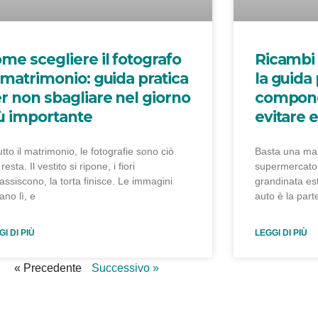
me scegliere il fotografo
Ricambi 
 matrimonio: guida pratica
la guida 
r non sbagliare nel giorno
compone
ù importante
evitare e
utto il matrimonio, le fotografie sono ciò
Basta una man
resta. Il vestito si ripone, i fiori
supermercato,
assiscono, la torta finisce. Le immagini
grandinata est
ano lì, e
auto è la part
I DI PIÙ
LEGGI DI PIÙ
« Precedente
Successivo »