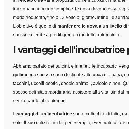
Il mercato offre varie proposte, come incubatrici manual
funzionano in modo semplice: le uova devono essere gir
modo frequente, fino a 12 volte al giorno. Infine, le semi
L’obiettivo è quello di
mantenere le uova a un livello d
spesso si tende a prediligere un modello automatico.
I vantaggi dell’incubatrice
Abbiamo parlato dei pulcini, e in effetti le incubatrici 
gallina
, ma spesso sono destinate alle uova di anatra, col
tacchini, uccelli esotici, specie animali, avicole e non. Q
spesso definita straordinaria: assistere alla vita, sin da
senza parole al contempo.
I
vantaggi di un’incubatrice
sono molteplici: di fatto, g
solo. Il suo utilizzo limita, per esempio, eventuali rottur