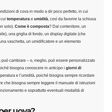
izioni di cova in modo a dir poco perfetto, in cui
 cui
temperatura
e
umidità
, così da favorire la schiusa
on solo).
Come è composta
? Dal contenitore, un
le), una griglia di fondo, un display digitale (che
 una vaschetta, un umidificatore e un elemento
 può cambiare – o, meglio, può essere personalizzato
 poiché bisogna conoscere in anticipo i
giorni di
emperatura e l’umidità, poiché bisogna sempre ricordare
eare che bisogna sempre leggere il manuale di istruzioni
funzionamento e soprattutto eventuali modalità di
 per uova?