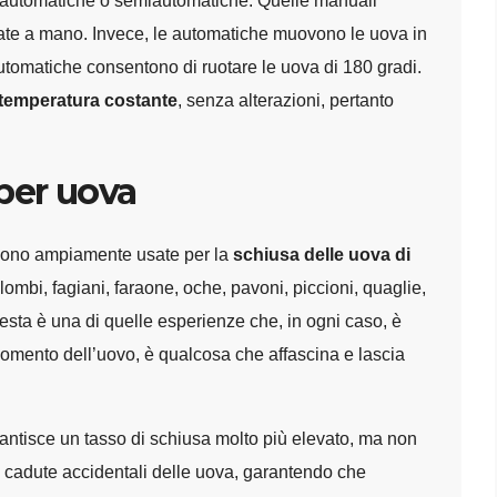
i, automatiche o semiautomatiche. Quelle manuali
ate a mano. Invece, le automatiche muovono le uova in
automatiche consentono di ruotare le uova di 180 gradi.
i temperatura costante
, senza alterazioni, pertanto
 per uova
vengono ampiamente usate per la
schiusa delle uova di
ombi, fagiani, faraone, oche, pavoni, piccioni, quaglie,
uesta è una di quelle esperienze che, in ogni caso, è
l momento dell’uovo, è qualcosa che affascina e lascia
arantisce un tasso di schiusa molto più elevato, ma non
e o cadute accidentali delle uova, garantendo che