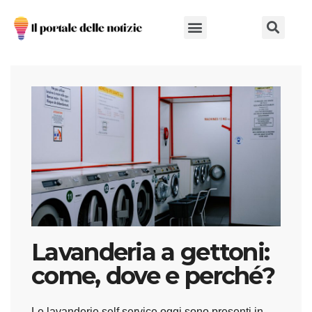
Chi Siamo
Lavanderia a gettoni:
come, dove e perché?
Le lavanderie self service oggi sono presenti in