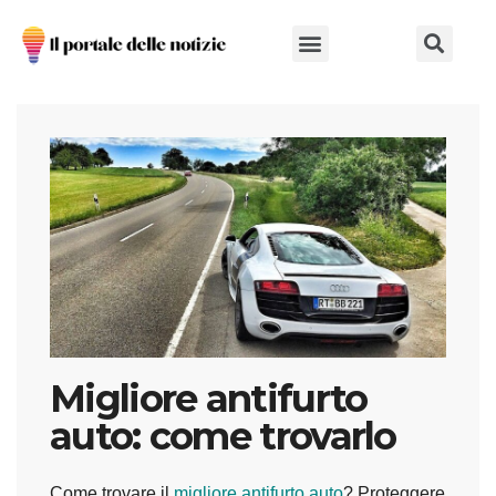
Chi Siamo
Migliore antifurto
auto: come trovarlo
Come trovare il
migliore antifurto auto
? Proteggere