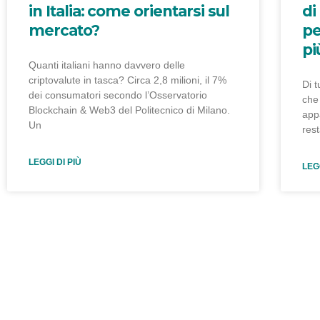
in Italia: come orientarsi sul
di
mercato?
pe
pi
Quanti italiani hanno davvero delle
criptovalute in tasca? Circa 2,8 milioni, il 7%
Di t
dei consumatori secondo l’Osservatorio
che 
Blockchain & Web3 del Politecnico di Milano.
app
Un
rest
LEGGI DI PIÙ
LEGG