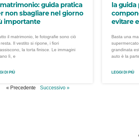
 matrimonio: guida pratica
la guida 
r non sbagliare nel giorno
compone
ù importante
evitare e
utto il matrimonio, le fotografie sono ciò
Basta una man
resta. Il vestito si ripone, i fiori
supermercato,
assiscono, la torta finisce. Le immagini
grandinata est
ano lì, e
auto è la part
I DI PIÙ
LEGGI DI PIÙ
« Precedente
Successivo »