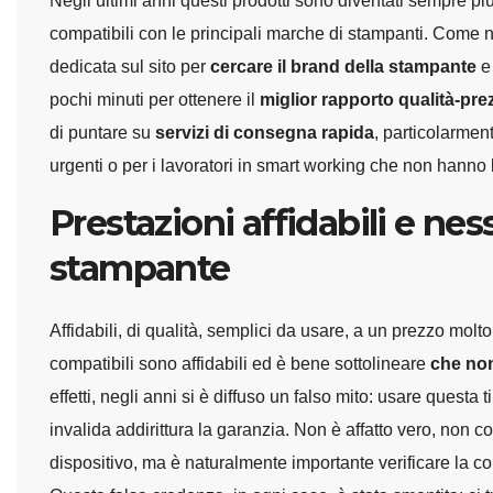
Negli ultimi anni questi prodotti sono diventati sempre più
compatibili con le principali marche di stampanti. Come n
dedicata sul sito per
cercare il brand della stampante
e 
pochi minuti per ottenere il
miglior rapporto qualità-pre
di puntare su
servizi di consegna rapida
, particolarment
urgenti o per i lavoratori in smart working che non hanno la 
Prestazioni affidabili e nes
stampante
Affidabili, di qualità, semplici da usare, a un prezzo molt
compatibili sono affidabili ed è bene sottolineare
che non
effetti, negli anni si è diffuso un falso mito: usare questa
invalida addirittura la garanzia. Non è affatto vero, non c
dispositivo, ma è naturalmente importante verificare la co